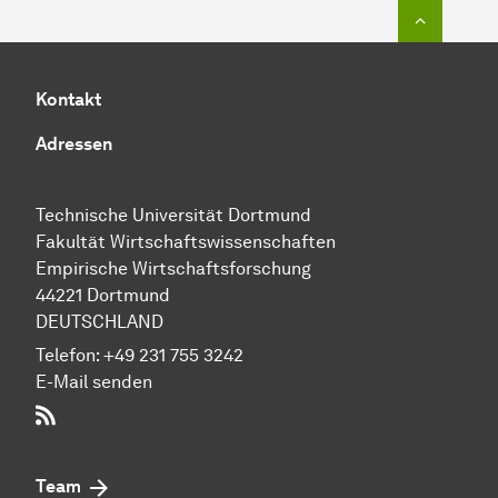
Zum Seit
Kontakt
Adressen
Technische Uni­ver­si­tät Dort­mund
Fakultät Wirtschafts­wissen­schaften
Empirische Wirtschaftsforschung
44221 Dort­mund
DEUTSCHLAND
Telefon:
+49 231 755 3242
E-Mail senden
RSS-Feed
Team